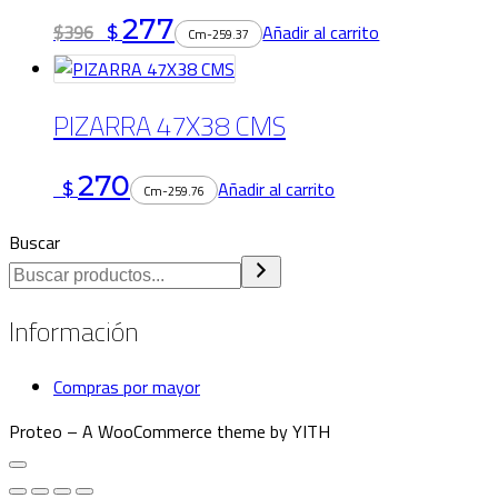
277
$396
Añadir al carrito
$
Cm-259.37
PIZARRA 47X38 CMS
270
Añadir al carrito
$
Cm-259.76
Buscar
Información
Compras por mayor
Proteo – A WooCommerce theme by YITH