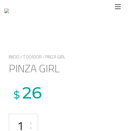
Ir
Alte
al
nave
contenido
INICIO
/
TOCADOR
/ PINZA GIRL
PINZA GIRL
26
$
PINZA GIRL cantidad