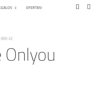
EGALOS
OFERTAS!
 830-22
 Onlyou