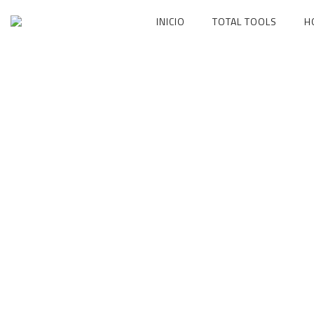
Ir
INICIO
TOTAL TOOLS
H
al
contenido