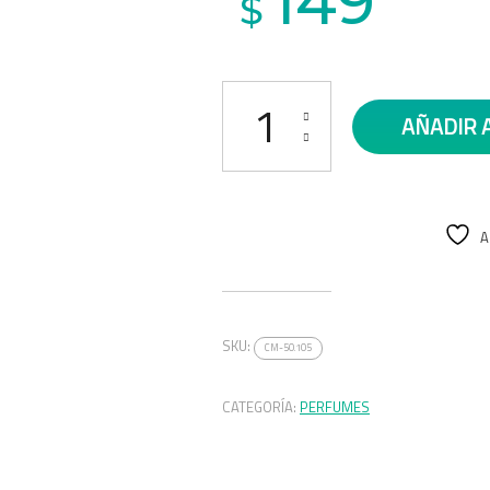
149
$
Perfume Onlyou 830-22 cantidad
AÑADIR 
A
SKU:
CM-50.105
CATEGORÍA:
PERFUMES