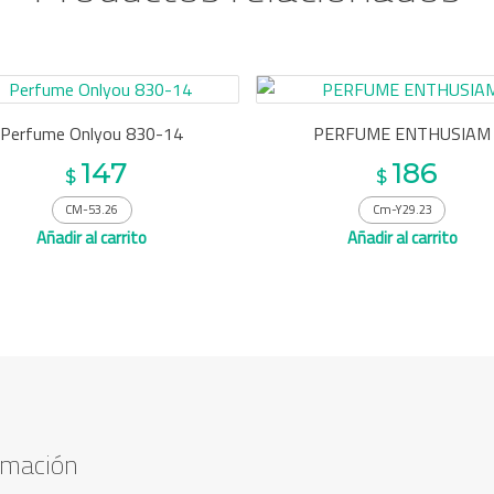
Perfume Onlyou 830-14
PERFUME ENTHUSIAM
147
186
$
$
CM-53.26
Cm-Y29.23
Añadir al carrito
Añadir al carrito
rmación