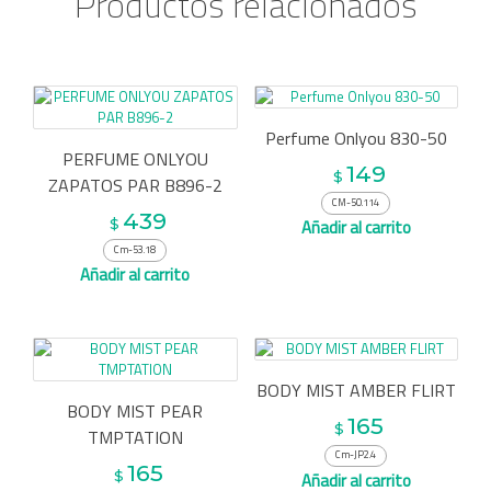
Productos relacionados
Perfume Onlyou 830-50
PERFUME ONLYOU
149
$
ZAPATOS PAR B896-2
CM-50.114
439
$
Añadir al carrito
Cm-53.18
Añadir al carrito
BODY MIST AMBER FLIRT
BODY MIST PEAR
165
$
TMPTATION
Cm-JP2.4
165
$
Añadir al carrito