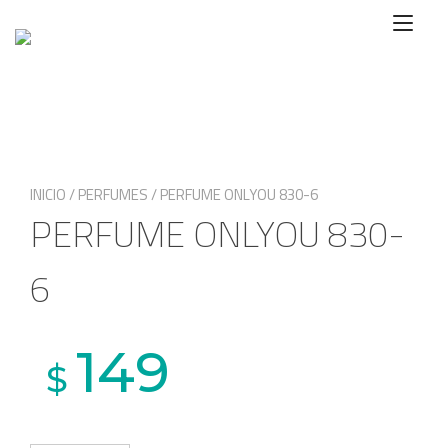
Ir
Alte
al
nave
contenido
INICIO
/
PERFUMES
/ PERFUME ONLYOU 830-6
PERFUME ONLYOU 830-
6
149
$