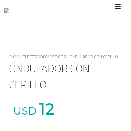
Ir
Alte
al
nave
contenido
INICIO
/
ELECTRODOMESTICOS
/ ONDULADOR CON CEPILLO
ONDULADOR CON
CEPILLO
12
USD