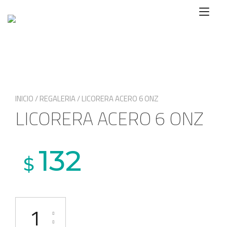
Ir
Alte
al
nave
contenido
INICIO
/
REGALERIA
/ LICORERA ACERO 6 ONZ
LICORERA ACERO 6 ONZ
132
$
LICORERA ACERO 6 ONZ cantidad