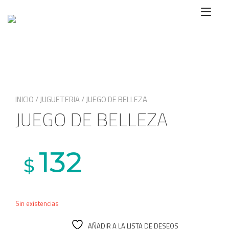
Ir
Alte
al
nave
contenido
INICIO
/
JUGUETERIA
/ JUEGO DE BELLEZA
JUEGO DE BELLEZA
132
$
Sin existencias
AÑADIR A LA LISTA DE DESEOS