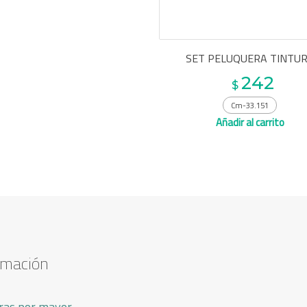
SET PELUQUERA TINTU
242
$
Cm-33.151
Añadir al carrito
rmación
as por mayor