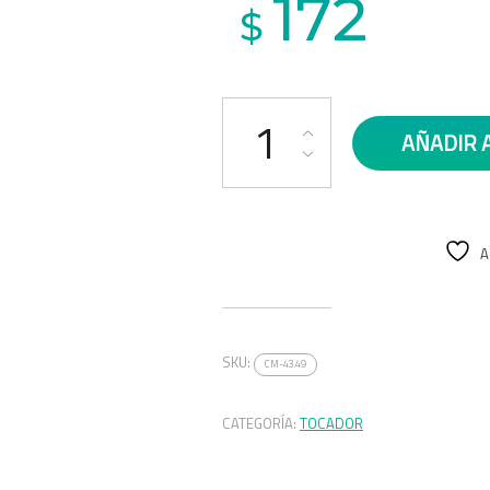
172
$
CEPILLO PELUQUERIA cantidad
AÑADIR 
A
SKU:
CM-43.49
CATEGORÍA:
TOCADOR