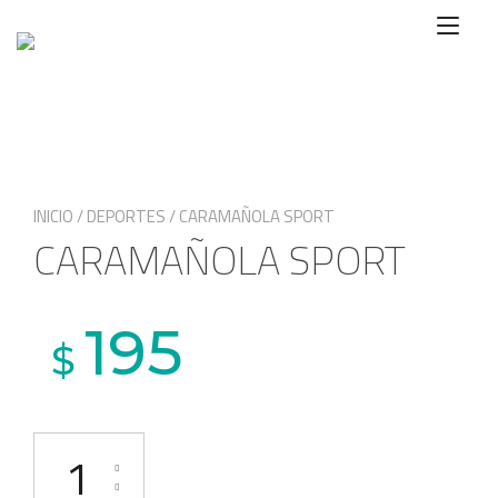
Ir
Alte
al
nave
contenido
INICIO
/
DEPORTES
/ CARAMAÑOLA SPORT
CARAMAÑOLA SPORT
195
$
CARAMAÑOLA SPORT cantidad