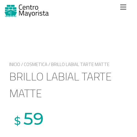
Ir
Alte
al
nave
contenido
INICIO
/
COSMETICA
/ BRILLO LABIAL TARTE MATTE
BRILLO LABIAL TARTE
MATTE
59
$