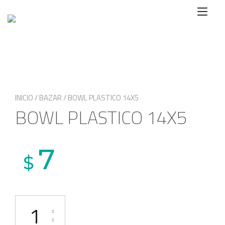
Ir
Alte
al
nave
contenido
INICIO
/
BAZAR
/ BOWL PLASTICO 14X5
BOWL PLASTICO 14X5
7
$
BOWL PLASTICO 14X5 cantidad