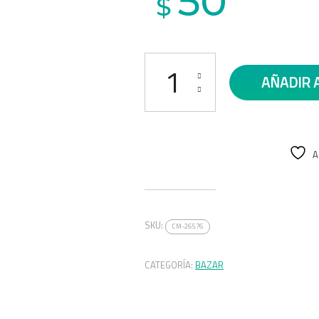
50
$
BOWL DE ACERO 21 CM cantidad
AÑADIR 
A
SKU:
CM-265.76
CATEGORÍA:
BAZAR