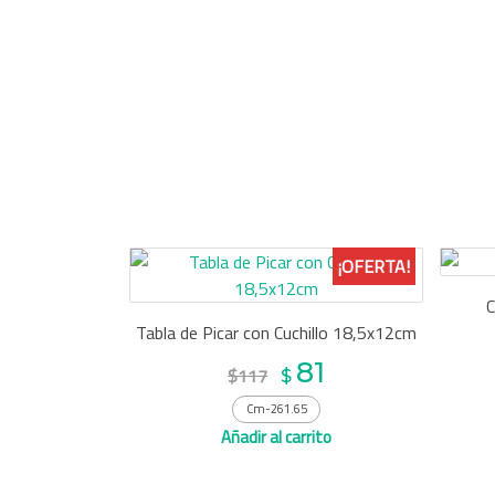
¡OFERTA!
Tabla de Picar con Cuchillo 18,5x12cm
81
$117
$
Cm-261.65
Añadir al carrito