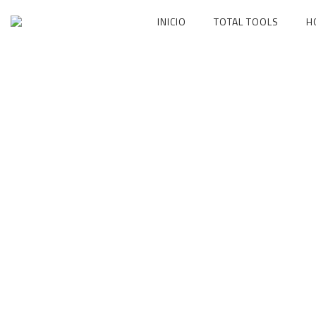
Ir
INICIO
TOTAL TOOLS
H
al
contenido