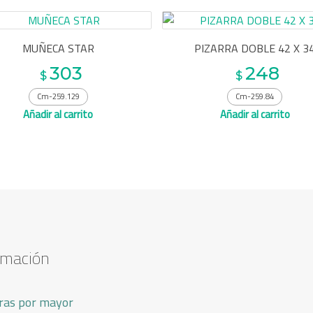
MUÑECA STAR
PIZARRA DOBLE 42 X 3
303
248
$
$
Cm-259.129
Cm-259.84
Añadir al carrito
Añadir al carrito
rmación
as por mayor