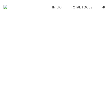
Ir
INICIO
TOTAL TOOLS
H
al
contenido