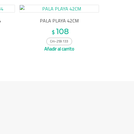
4
PALA PLAYA 42CM
108
$
Cm-259.133
Añadir al carrito