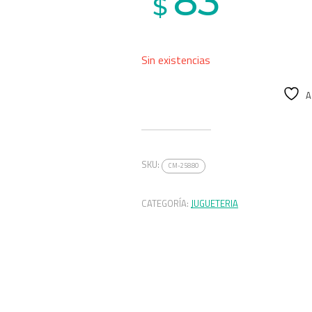
83
$
Sin existencias
A
SKU:
CM-258.80
CATEGORÍA:
JUGUETERIA