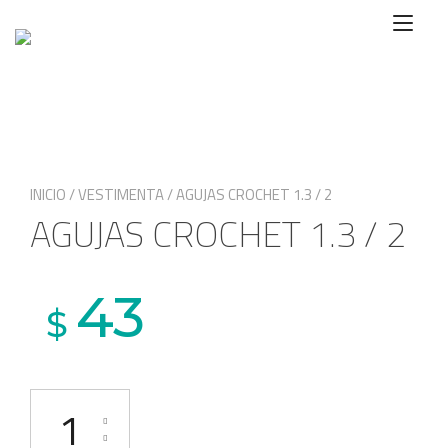
Ir
Alte
al
nave
contenido
INICIO
/
VESTIMENTA
/ AGUJAS CROCHET 1.3 / 2
AGUJAS CROCHET 1.3 / 2
43
$
AGUJAS CROCHET 1.3 / 2 cantidad